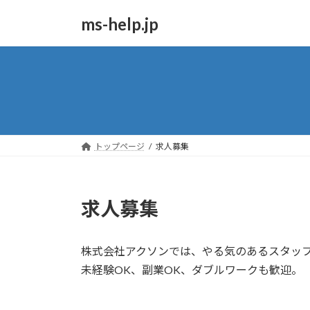
コ
ナ
ms-help.jp
ン
ビ
テ
ゲ
ン
ー
ツ
シ
へ
ョ
ス
ン
キ
に
ッ
移
トップページ
求人募集
プ
動
求人募集
株式会社アクソンでは、やる気のあるスタッ
未経験OK、副業OK、ダブルワークも歓迎。