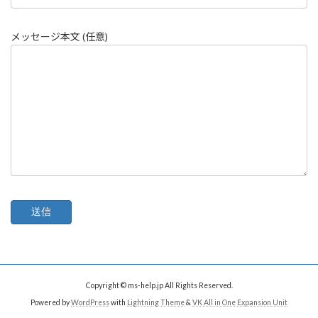
メッセージ本文 (任意)
Copyright © ms-help.jp All Rights Reserved.
Powered by
WordPress
with
Lightning Theme
&
VK All in One Expansion Unit