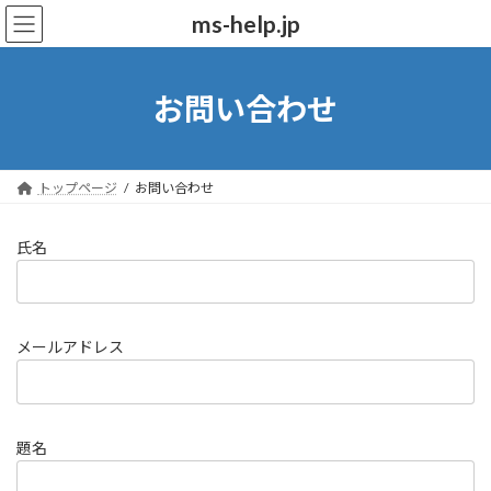
コ
ナ
ms-help.jp
ン
ビ
テ
ゲ
ン
ー
ツ
シ
お問い合わせ
へ
ョ
ス
ン
キ
に
ッ
移
トップページ
お問い合わせ
プ
動
氏名
メールアドレス
題名